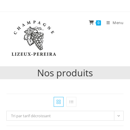
Skip
to
content
Menu
0
Nos produits
Tri par tarif décroissant