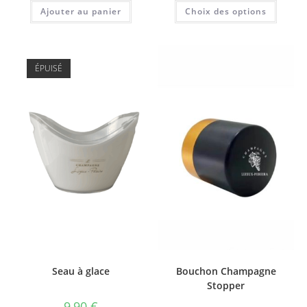
prix :
Ce
Ajouter au panier
Choix des options
0,00 €
produi
à
a
10,00 €
plusie
variati
Les
option
ÉPUISÉ
peuve
être
choisi
sur
la
page
du
produi
Seau à glace
Bouchon Champagne
Stopper
9,90
€