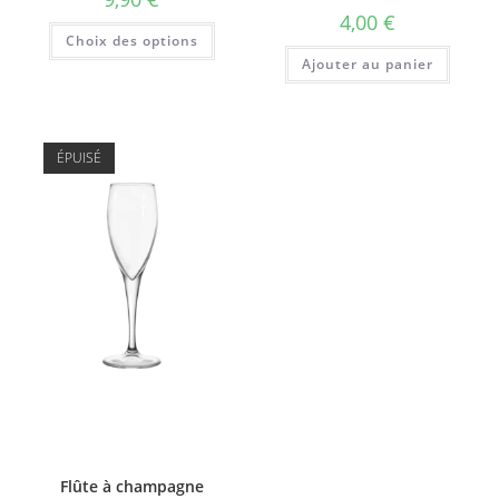
4,00
€
Ce
Choix des options
produit
a
Ajouter au panier
plusieurs
variations.
Les
options
peuvent
être
ÉPUISÉ
choisies
sur
la
page
du
produit
Flûte à champagne