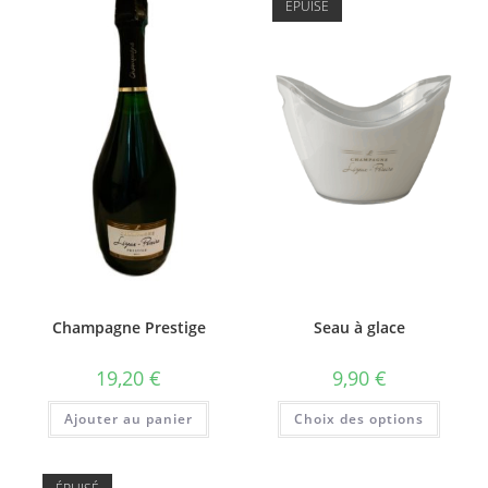
ÉPUISÉ
Champagne Prestige
Seau à glace
19,20
€
9,90
€
Ce
Ajouter au panier
Choix des options
produi
a
plusie
variati
Les