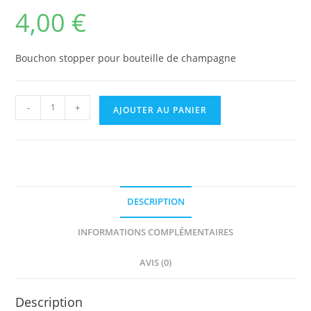
4,00
€
Bouchon stopper pour bouteille de champagne
quantité
A
-
+
AJOUTER AU PANIER
de
l
Bouchon
t
Champagne
e
Stopper
r
n
DESCRIPTION
a
t
INFORMATIONS COMPLÉMENTAIRES
i
v
AVIS (0)
e
:
Description