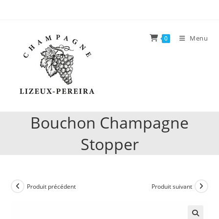
Skip
to
content
Menu
0
Bouchon Champagne
Stopper
Produit précédent
Produit suivant