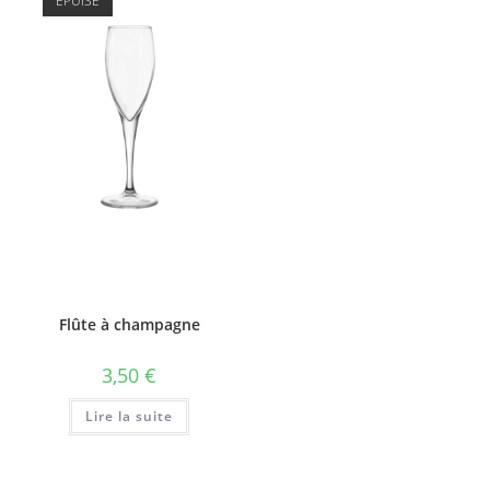
ÉPUISÉ
option
peuve
être
choisi
sur
la
page
du
produi
Flûte à champagne
3,50
€
Lire la suite