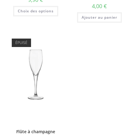
4,00
€
Ce
Choix des options
produit
a
Ajouter au panier
plusieurs
variations.
Les
options
peuvent
être
ÉPUISÉ
choisies
sur
la
page
du
produit
Flûte à champagne