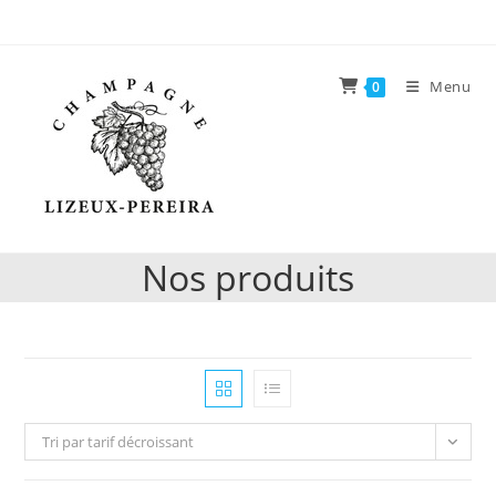
Skip
to
content
Menu
0
Nos produits
Tri par tarif décroissant