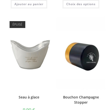
prix :
Ce
Ajouter au panier
Choix des options
0,00 €
produi
à
a
10,00 €
plusie
variati
Les
option
ÉPUISÉ
peuve
être
choisi
sur
la
page
du
produi
Seau à glace
Bouchon Champagne
Stopper
9,90
€