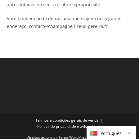
apresentados no site, ou sobre o próprio site -
Você também pode deixar uma mensagem no seguinte
endereço: contact@champagne-lizeux-pereira.fr
Termos e condições gerais de venda
Política de privacidade e avisos legais
Português
Português
Direitos autorais - Tema WordPress por OceanWP