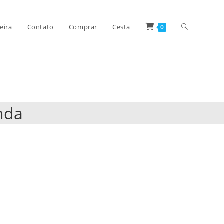
Alternar
eira
Contato
Comprar
Cesta
0
pesquisa
do
nda
site