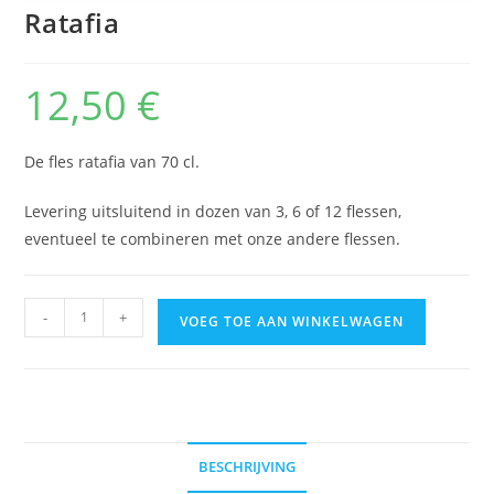
Ratafia
12,50
€
De fles ratafia van 70 cl.
Levering uitsluitend in dozen van 3, 6 of 12 flessen,
eventueel te combineren met onze andere flessen.
hoeveelheid
A
-
+
VOEG TOE AAN WINKELWAGEN
Ratafia
l
t
e
r
n
BESCHRIJVING
a