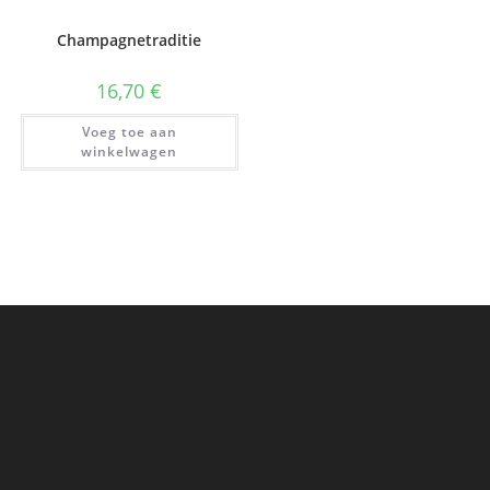
Champagnetraditie
16,70
€
Voeg toe aan
winkelwagen