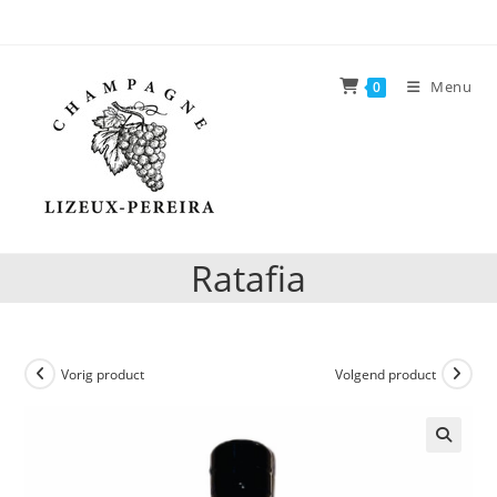
Ga
direct
naar
Menu
0
de
inhoud
Ratafia
Vorig product
Volgend product