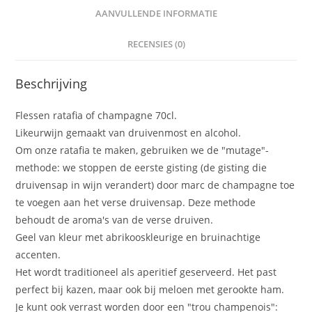
t
AANVULLENDE INFORMATIE
i
v
RECENSIES (0)
e
:
Beschrijving
Flessen ratafia of champagne 70cl.
Likeurwijn gemaakt van druivenmost en alcohol.
Om onze ratafia te maken, gebruiken we de "mutage"-
methode: we stoppen de eerste gisting (de gisting die
druivensap in wijn verandert) door marc de champagne toe
te voegen aan het verse druivensap. Deze methode
behoudt de aroma's van de verse druiven.
Geel van kleur met abrikooskleurige en bruinachtige
accenten.
Het wordt traditioneel als aperitief geserveerd. Het past
perfect bij kazen, maar ook bij meloen met gerookte ham.
Je kunt ook verrast worden door een "trou champenois":