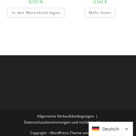
4,00
€
3,50
€
In den Warenkorb legen
Mehr lesen
Allgemeine Verkaufsbedingungen
Datenschutzbestimmungen und rechtliche Hinweise
Deutsch
Deutsch
Copyright – WordPress-Theme von OceanWP