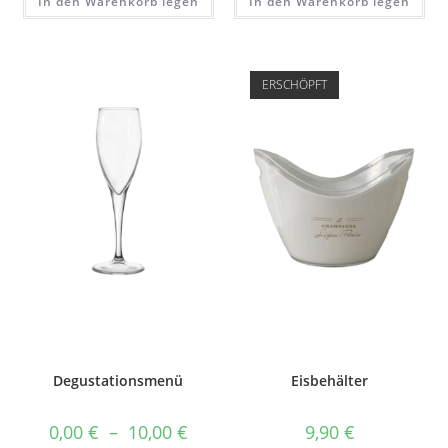
In den Warenkorb legen
In den Warenkorb legen
ERSCHÖPFT
Degustationsmenü
Eisbehälter
Preisspanne:
0,00
€
–
10,00
€
9,90
€
0,00